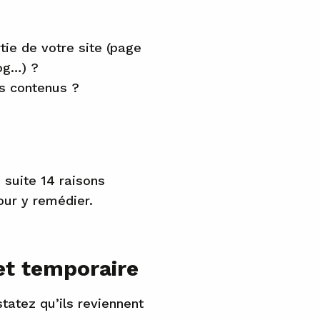
ie de votre site (page
log…) ?
s contenus ?
 suite 14 raisons
our y remédier.
et temporaire
atez qu’ils reviennent