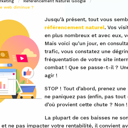
rketing
Référencement Naturel Google
ite web diminue ?
Jusqu’à présent, tout vous sembl
référencement naturel
. Vos vis
en plus nombreux et avec eux, vo
Mais voici qu’un jour, en consult
trafic, vous constatez une dégri
fréquentation de votre site inter
combat ! Que se passe-t-il ? Une 
agir !
STOP ! Tout d’abord, prenez une 
ne paniquez pas (enfin, pas tout
d’où provient cette chute ? Non !
La plupart de ces baisses ne son
et ne pas impacter votre rentabilité, il convient av