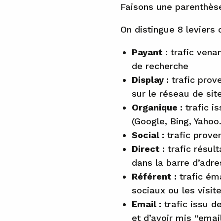
Faisons une parenthèse
On distingue 8 leviers 
Payant :
trafic vena
de recherche
Display :
trafic prov
sur le réseau de si
Organique :
trafic i
(Google, Bing, Yahoo
Social :
trafic prove
Direct :
trafic résult
dans la barre d’adre
Référent :
trafic ém
sociaux ou les visit
Email :
trafic issu d
et d’avoir mis “emai